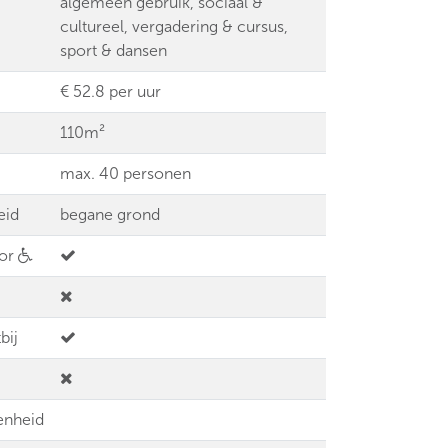
algemeen gebruik, sociaal &
cultureel, vergadering & cursus,
sport & dansen
€ 52.8 per uur
110m²
max. 40 personen
eid
begane grond
oor
bij
enheid