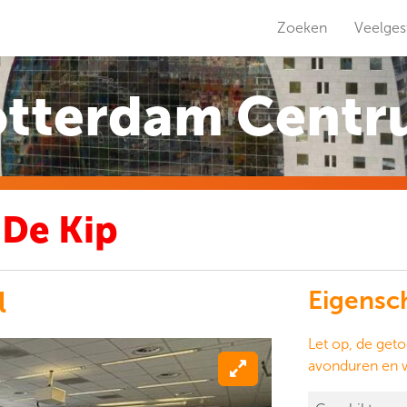
Zoeken
Veelges
tterdam Cent
 De Kip
l
Eigensc
Let op, de geto
avonduren en 