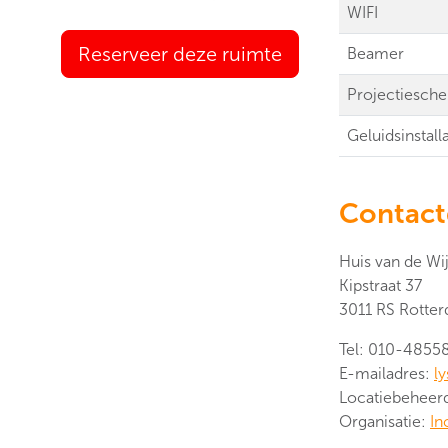
WIFI
Reserveer deze ruimte
Beamer
Projectiesch
Geluidsinstalla
Contac
Huis van de Wi
Kipstraat 37
3011 RS Rotte
Tel: 010-4855
E-mailadres:
l
Locatiebeheer
Organisatie:
In