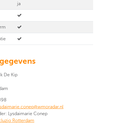
ja
erm
tie
tgegevens
jk De Kip
rdam
898
ysdaimarie.conep@wmoradar.nl
der: Lysdaimarie Conep
cluzio Rotterdam