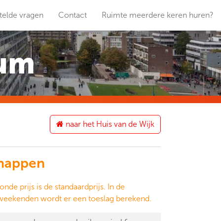
telde vragen
Contact
Ruimte meerdere keren huren?
rum
naar het Huis van de Wijk
happen
onde prijs is de standaardprijs. In de
weekenden wordt er een toeslag berekend.