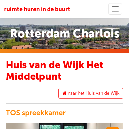
Rotterdam Charlois
Huis van de Wijk Het
Middelpunt
naar het Huis van de Wijk
TOS spreekkamer