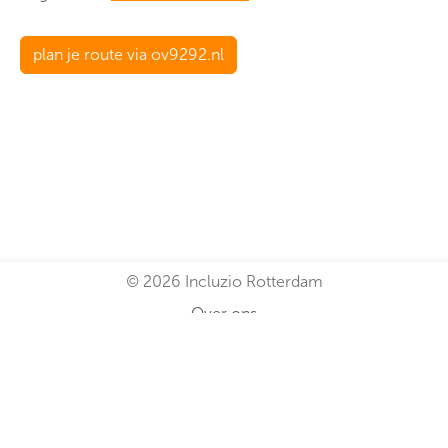
plan je route via ov9292.nl
© 2026 Incluzio Rotterdam
Over ons
Algemene voorwaarden
Disclaimer
Locatie beheer login