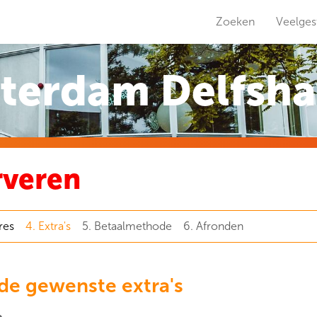
Zoeken
Veelges
terdam Delfsh
rveren
res
4. Extra's
5. Betaalmethode
6. Afronden
 de gewenste extra's