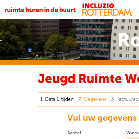
Ro
Jeugd Ruimte We
1. Data & tijden
2. Gegevens
3. Factuurad
Vul uw gegevens 
Aanhef
Voorn