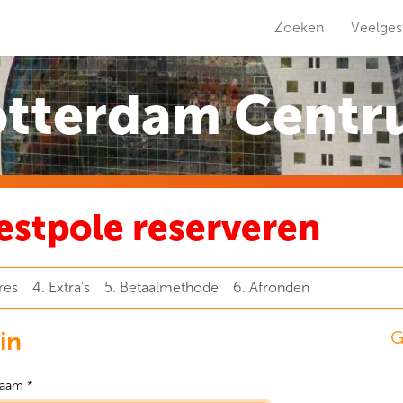
Zoeken
Veelges
tterdam Cent
stpole reserveren
res
4. Extra's
5. Betaalmethode
6. Afronden
in
G
aam *