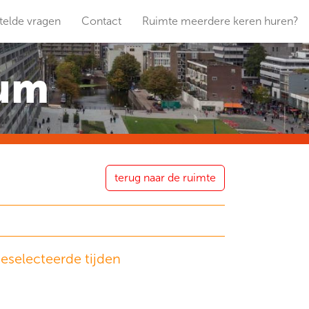
telde vragen
Contact
Ruimte meerdere keren huren?
rum
terug naar de ruimte
eselecteerde tijden